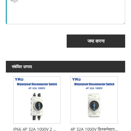
जमा करना
संबंधित उत्पाद
IP66 4P 32A 1000V 2 स्ट्रिंग्स टॉप इन बॉटम आउट
4P 32A 1000V डिस्कनेक्टर स्विच नो वायरिंग