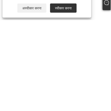
अस्वीकार करना
स्वीकार करना
+86-19817510013
contact@yroele.com
कॉपीराइट © 2024 झेजियांग YRO न्यू एनर्जी कं, लिमिटेड। सर्वाधिकार सुरक्षित।