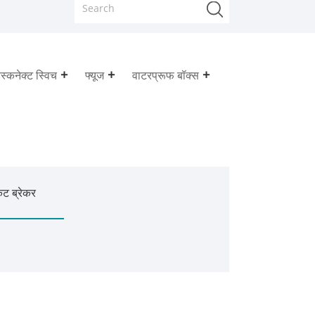
स्कनेक्ट स्विच
फ्यूज
वाटरप्रूफ बॉक्स
िट ब्रेकर