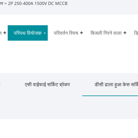
कर
> 2P 250-400A 1500V DC MCCB
न
परिपथ वियोजक
परिवर्तन स्विच
बिजली गिरने वाला
डि
र
एसी वाईफाई सर्किट ब्रेकर
डीसी ढाला हुआ केस सर्क