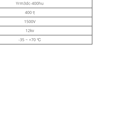
Yrm3dc-400hu
400 ए
1500V
12kv
-35 ~ +70 ℃